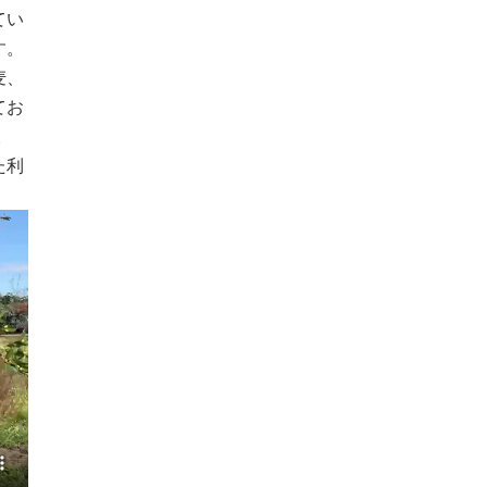
てい
す。
麦、
てお
。
た利