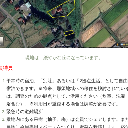
現地は、緩やかな丘になっています。
員特典
平常時の宿泊。「別荘」あるいは「2拠点生活」として自由
宿泊できます。※将来、那須地域への移住を検討されてい
は、調査のための拠点としてご活用ください（炊事、洗濯
浴含む）。※利用日が重複する場合は調整が必要です。
緊急時の避難場所
敷地内にある果樹（柚子、梅）は会員でシェアします。ま
農地に会員専用スペースをつくり、野菜を栽培します。宿