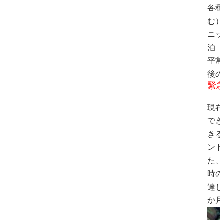
各
む
ニ
泊
平
後
緊
現
で
き
ン
た
時
達
か