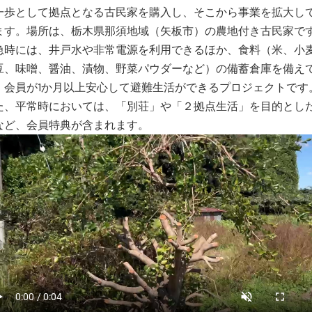
一歩として拠点となる古民家を購入し、そこから事業を拡大し
ます。場所は、栃木県那須地域（矢板市）の農地付き古民家で
急時には、井戸水や非常電源を利用できるほか、食料（米、小
豆、味噌、醤油、漬物、野菜パウダーなど）の備蓄倉庫を備え
、会員が1か月以上安心して避難生活ができるプロジェクトです
た、平常時においては、「別荘」や「２拠点生活」を目的とし
など、会員特典が含まれます。