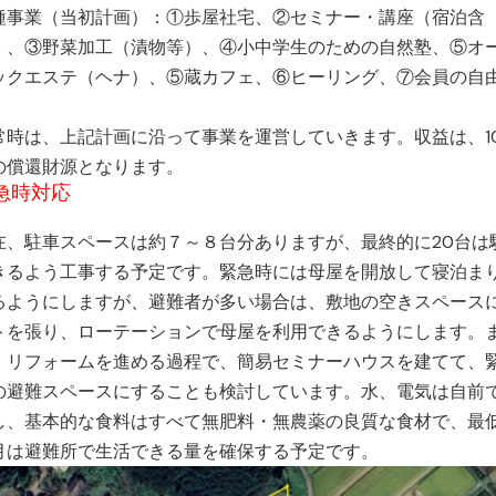
種事業（当初計画）：①歩屋社宅、②セミナー・講座（宿泊含
）、③野菜加工（漬物等）、④小中学生のための自然塾、⑤オ
ックエステ（ヘナ）、⑤蔵カフェ、⑥ヒーリング、⑦会員の自
常時は、上記計画に沿って事業を運営していきます。収益は、1
の償還財源となります。
急時対応
在、駐車スペースは約７～８台分ありますが、最終的に20台は
きるよう工事する予定です。緊急時には母屋を開放して寝泊ま
るようにしますが、避難者が多い場合は、敷地の空きスペース
トを張り、ローテーションで母屋を利用できるようにします。
、リフォームを進める過程で、簡易セミナーハウスを建てて、
の避難スペースにすることも検討しています。水、電気は自前
し、基本的な食料はすべて無肥料・無農薬の良質な食材で、最低
月は避難所で生活できる量を確保する予定です。