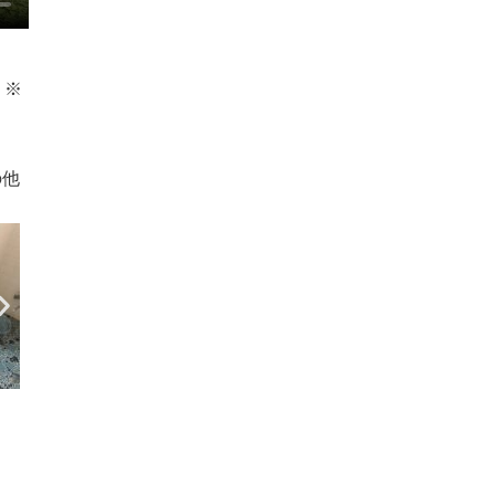
。※
の他