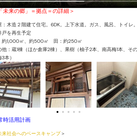
「未来の郷」＝拠点＝の詳細＞
屋：木造２階建て住宅。6DK。上下水道。ガス、風呂、トイレ
井戸を再生予定
約1,000㎡、約500㎡ 田：約250㎡
の他：蔵1棟（ほか倉庫2棟）、果樹（柚子2本、南高梅1本、そ
梅3本）
常時活用計画
未来社会へのベースキャンプ
＞