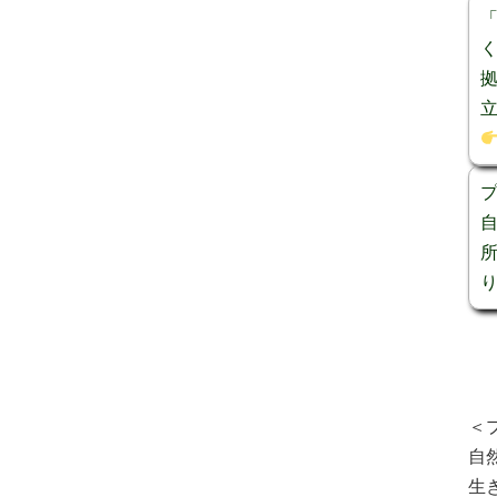
＜
自
生