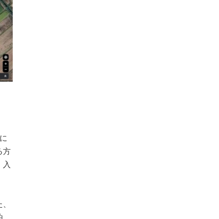
に
る方
、入
た、
泊