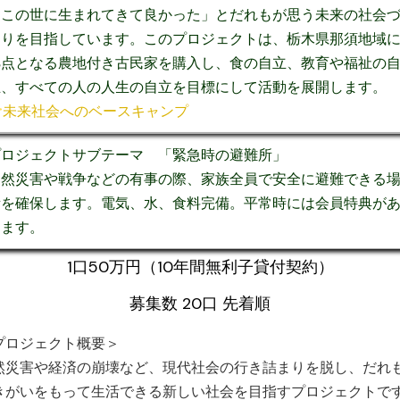
「この世に生まれてきて良かった」とだれもが思う未来の社会
くりを目指しています。このプロジェクトは、栃木県那須地域
拠点となる農地付き古民家を購入し、食の自立、教育や福祉の
立、すべての人の人生の自立を目標にして活動を展開します。
未来社会へのベースキャンプ
プロジェクトサブテーマ 「緊急時の避難所」
自然災害や戦争などの有事の際、家族全員で安全に避難できる
所を確保します。電気、水、食料完備。平常時には会員特典が
ります。
1口50万円（10年間無利子貸付契約）
募集数 20口 先着順
プロジェクト概要＞
然災害や経済の崩壊など、現代社会の行き詰まりを脱し、だれ
きがいをもって生活できる新しい社会を目指すプロジェクトで