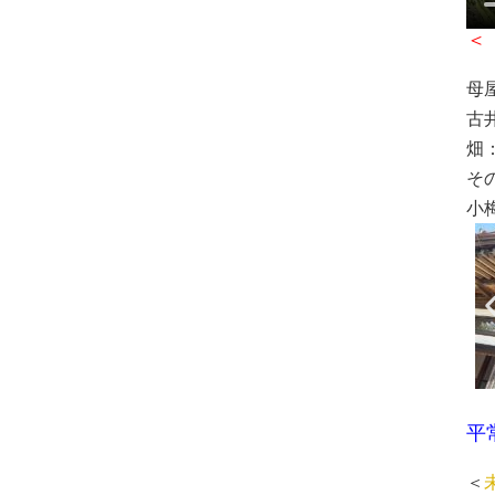
＜
母
古
畑：
そ
小
平
＜