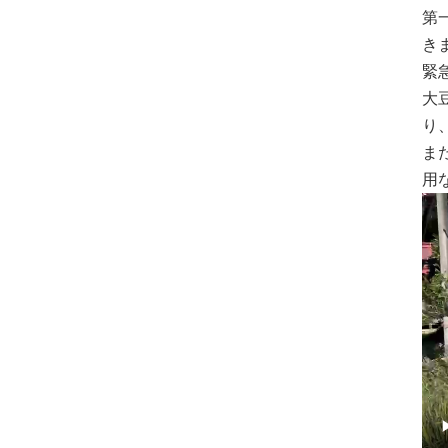
第
き
緊
大
り
ま
用