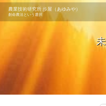
内
農業技術研究所 歩屋（あゆみや）
容
創命農法という選択
を
ス
キ
ッ
未
プ