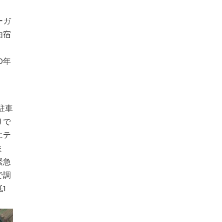
ーガ
由宿
0年
駐車
りで
にテ
ま
緊急
で調
1