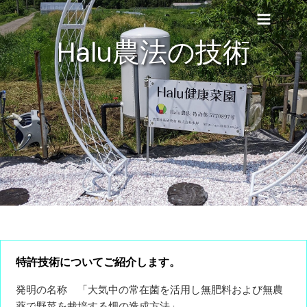
内
Main
容
Menu
を
Halu農法の技術
ス
キ
ッ
プ
特
許技術についてご紹介しま
す。
発明の名称 「大気中の常在菌を活用し無肥料および無農
薬で野菜を栽培する畑の造成方法」